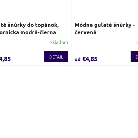
té šnúrky do topánok,
Módne guľaté šnúrky -
rnícka modrá-čierna
červená
Skladom
DETAIL
D
4,85
€4,85
od
O
v
l
á
d
a
c
i
e
p
r