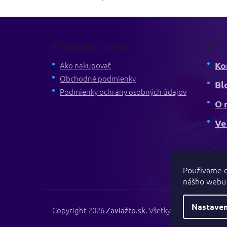
Z
á
p
Informácie pre vás
O fi
ä
Ko
t
Ako nakupovať
i
Obchodné podmienky
Bl
e
Podmienky ochrany osobných údajov
O 
Ve
Používame c
nášho webu 
Nastaven
Copyright 2026
. Všetky práva vyhraden
Zaviažto.sk