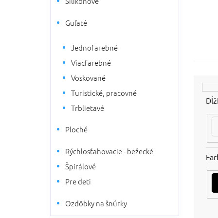
Silikónové
a
n
Guľaté
e
l
Jednofarebné
Viacfarebné
Voskované
Turistické, pracovné
Dĺž
Trblietavé
Ploché
Rýchlosťahovacie - bežecké
Far
Špirálové
Pre deti
Ozdôbky na šnúrky