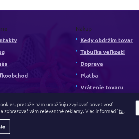
v
k
y
v
ý
rme
Nákup
p
i
ntakty
Kedy obdržím tovar
s
u
og
Tabuľka veľkostí
nás
Doprava
ľkoobchod
Platba
Vrátenie tovaru
ookies, pretože nám umožňujú zvyšovať prívetivosť
a zobrazovať vám relevantné reklamy. Viac informácií
tu
.
ie
é.