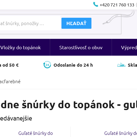
+420 721 760 133
HĽADAŤ
Vložky do topánok
Starostlivosť o obuv
Výpred
 od 50 €
Odoslanie do 24 h
Skl
acfarebné
dne šnúrky do topánok - gu
edávanejšie
Guľaté šnúrky do
Guľaté šnúrky d