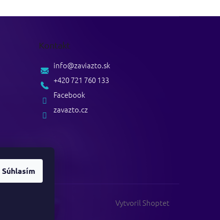
Kontakt
info
@
zaviazto.sk
+420 721 760 133
Facebook
zavazto.cz
Súhlasím
Vytvoril Shoptet