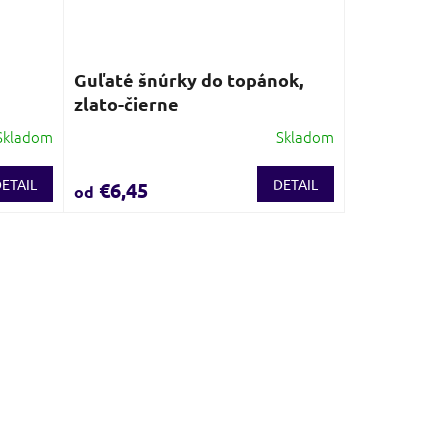
Guľaté šnúrky do topánok,
zlato-čierne
Skladom
Skladom
ETAIL
DETAIL
€6,45
od