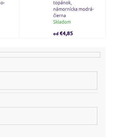
no-
topánok,
námornícka modrá-
čierna
Skladom
€4,85
od