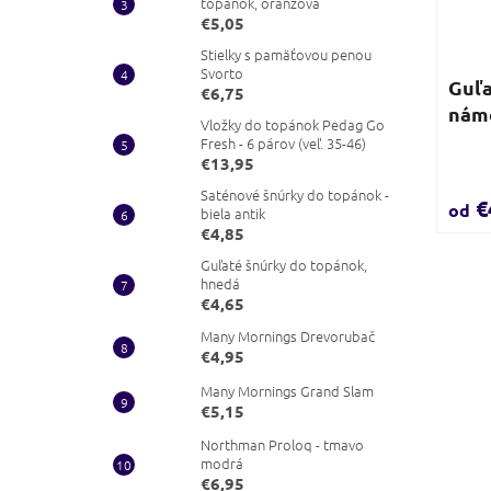
topánok, oranžová
€5,05
Stielky s pamäťovou penou
Svorto
Guľa
€6,75
námo
Vložky do topánok Pedag Go
Fresh - 6 párov (veľ. 35-46)
€13,95
Saténové šnúrky do topánok -
€
od
biela antik
€4,85
Guľaté šnúrky do topánok,
hnedá
€4,65
Many Mornings Drevorubač
€4,95
Many Mornings Grand Slam
€5,15
Northman Proloq - tmavo
modrá
€6,95