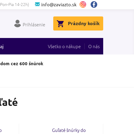
(Pon-Pia 14-22h)
info@zaviazto.sk
NÁKUPNÝ
Prázdny košík
Prihlásenie
KOŠÍK
aj
Všetko o nákupe
O nás
adom cez 600 šnúrok
ľaté
o
Guľaté šnúrky do