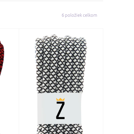
6
položiek celkom