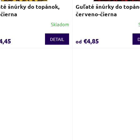
té šnúrky do topánok,
Guľaté šnúrky do topán
-čierna
červeno-čierna
Skladom
DETAIL
D
4,45
€4,85
od