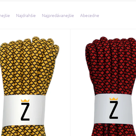
nejšie
Najdrahšie
Najpredávanejšie
Abecedne