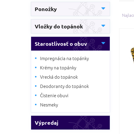
R
Ponožky
a
Najlac
d
Vložky do topánok
e
V
n
ý
i
Starostlivosť o obuv
p
e
i
p
s
Impregnácia na topánky
r
p
o
Krémy na topánky
r
d
Vrecká do topánok
o
u
d
k
Deodoranty do topánok
u
t
Čistenie obuvi
k
o
t
Nesmeky
v
o
v
Výpredaj