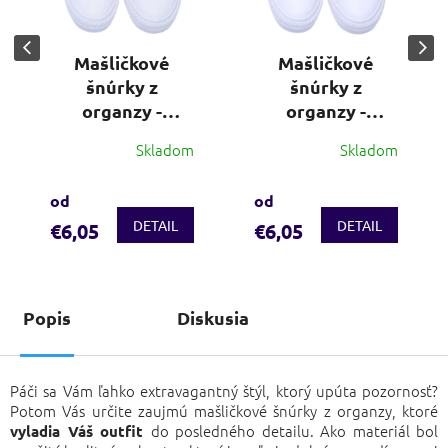
Mašličkové
Mašličkové
šnúrky z
šnúrky z
organzy -
organzy -
kvetinová
kvetinová
Skladom
Skladom
ružová
modrá
od
od
DETAIL
DETAIL
€6,05
€6,05
Popis
Diskusia
Páči sa Vám ľahko extravagantný štýl, ktorý upúta pozornosť?
Potom Vás určite zaujmú mašličkové šnúrky z organzy, ktoré
do posledného detailu. Ako materiál bol
vyladia Váš outfit