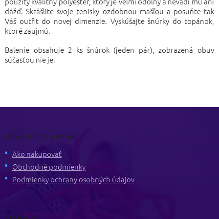
použitý kvalitný polyester, ktorý je veľmi odolný a nevadí mu ani
dážď. Skrášlite svoje tenisky ozdobnou mašľou a posuňte tak
Váš outfit do novej dimenzie. Vyskúšajte šnúrky do topánok,
ktoré zaujmú.
Balenie obsahuje 2 ks šnúrok (jeden pár), zobrazená obuv
súčasťou nie je.
Z
á
p
Informácie pre vás
ä
t
Ako nakupovať
i
Obchodné podmienky
e
Podmienky ochrany osobných údajov
O firme