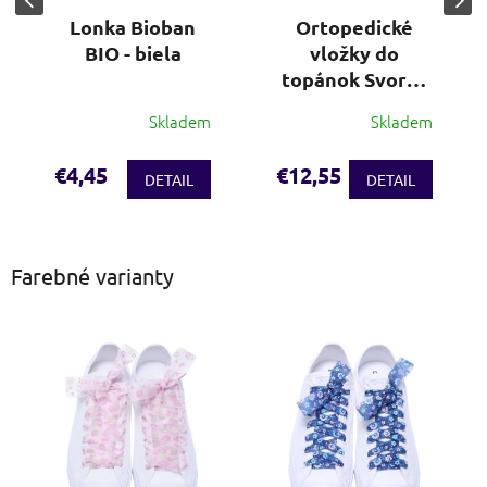
Lonka Bioban
Ortopedické
BIO - biela
vložky do
topánok Svorto
(veľ. 36-48)
Skladem
Skladem
€4,45
€12,55
DETAIL
DETAIL
Farebné varianty