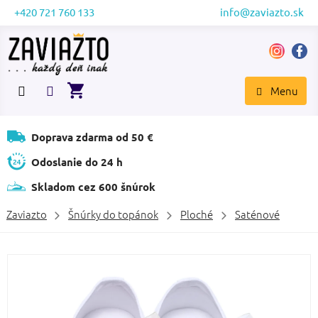
Prejsť
+420 721 760 133
info@zaviazto.sk
na
obsah
NÁKUPNÝ
KOŠÍK
Doprava zdarma od 50 €
Odoslanie do 24 h
Skladom cez 600 šnúrok
Zaviazto
Šnúrky do topánok
Ploché
Saténové