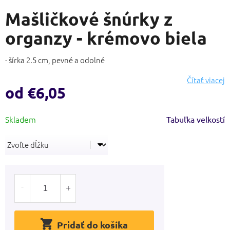
hodnotenie
Mašličkové šnúrky z
produktu
je
organzy - krémovo biela
0,0
z
5
- šírka 2.5 cm, pevné a odolné
hviezdičiek.
Čítať viacej
od
€6,05
Jednotková
Tabuľka velkostí
cena:
Pridať do košíka