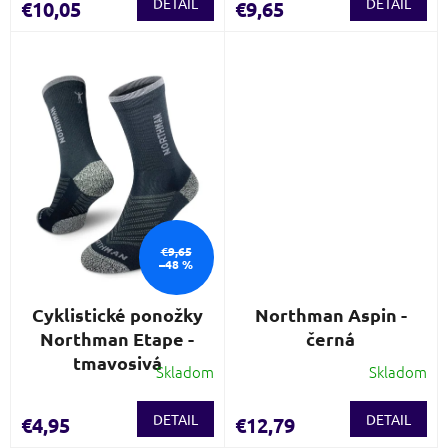
DETAIL
DETAIL
€10,05
€9,65
€9,65
–48 %
Cyklistické ponožky
Northman Aspin -
Northman Etape -
černá
tmavosivá
Skladom
Skladom
DETAIL
DETAIL
€4,95
€12,79