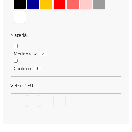
Materiál
Merino vlna
6
Coolmax
3
Veľkosť EU
R