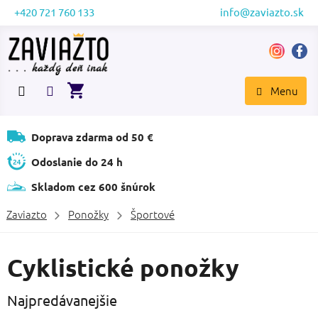
Prejsť
+420 721 760 133
info@zaviazto.sk
na
obsah
NÁKUPNÝ
KOŠÍK
Doprava zdarma od 50 €
Odoslanie do 24 h
Skladom cez 600 šnúrok
Zaviazto
Ponožky
Športové
Cyklistické ponožky
Najpredávanejšie