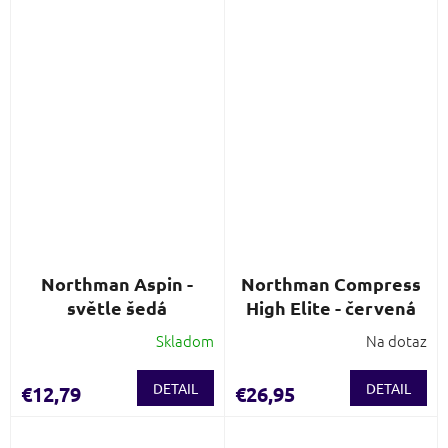
Northman Aspin -
Northman Compress
světle šedá
High Elite - červená
Skladom
Na dotaz
DETAIL
DETAIL
€12,79
€26,95