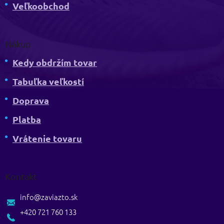
Veľkoobchod
Nákup
Kedy obdržím tovar
Tabuľka veľkostí
Doprava
Platba
Vrátenie tovaru
Kontakt
info
@
zaviazto.sk
+420 721 760 133