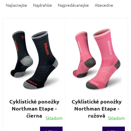
a
Najlacnejšie
Najdrahšie
Najpredávanejšie
Abecedne
d
e
V
n
ý
i
p
e
i
p
s
r
p
o
r
d
o
u
d
k
u
t
k
o
t
v
o
Cyklistické ponožky
Cyklistické ponožky
v
Northman Etape -
Northman Etape -
čierna
ružová
Skladom
Skladom