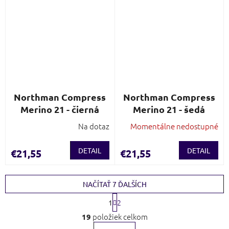
Northman Compress
Northman Compress
Merino 21 - čierná
Merino 21 - šedá
Na dotaz
Momentálne nedostupné
DETAIL
DETAIL
€21,55
€21,55
NAČÍTAŤ 7 ĎALŠÍCH
S
2
1
t
O
r
položiek celkom
19
v
á