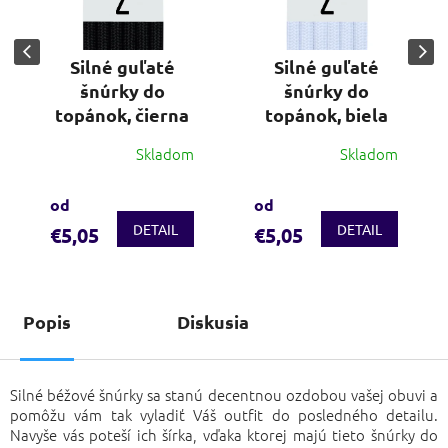
Silné guľaté
Silné guľaté
šnúrky do
šnúrky do
topánok, čierna
topánok, biela
Skladom
Skladom
Priemerné
hodnotenie
produktu
od
od
je
DETAIL
DETAIL
€5,05
€5,05
3,7
z
5
hviezdičiek.
Popis
Diskusia
Silné béžové šnúrky sa stanú decentnou ozdobou vašej obuvi a
pomôžu vám tak vyladiť Váš outfit do posledného detailu.
Navyše vás poteší ich šírka, vďaka ktorej majú tieto šnúrky do