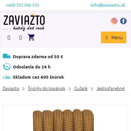
Prejsť
+420 721 760 133
info@zaviazto.sk
na
obsah
NÁKUPNÝ
KOŠÍK
Doprava zdarma od 50 €
Odoslanie do 24 h
Skladom cez 600 šnúrok
Zaviazto
Šnúrky do topánok
Guľaté
Jednofarebné