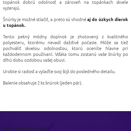
topánok dobrú odolnosť a zároveň na topánkach skvele
vyzerajú.
Šnúrky je možné stlačiť, a preto sú vhodné
aj do úzkych dierok
u topánok.
Tento pekný módny doplnok je zhotovený z kvalitného
polyesteru, ktorému nevadí daždivé počasie. Môže sa tiež
pochváliť skvelou odolnosťou, ktorú oceníte hlavne pri
každodennom používaní. Vďaka tomu zostanú vaše šnúrky po
dlhú dobu ozdobou vašej obuvi.
Urobte si radosť a vylaďte svoj štýl do posledného detailu.
Balenie obsahuje 2 ks šnúrok (jeden pár).
Z
á
p
Informácie pre vás