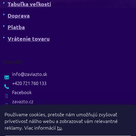
Tabuľka veľkostí
Doprava
Platba
Vrátenie tovaru
Kontakt
info
@
zaviazto.sk
+420 721 760 133
Facebook
zavazto.cz
Používame cookies, pretože nám umožňujú zvyšovať
prívetivosť nášho webu a zobrazovať vám relevantné
reklamy. Viac informácií
tu
.