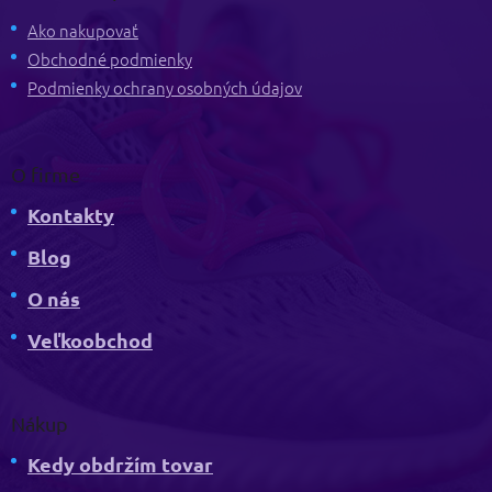
ä
t
Ako nakupovať
i
Obchodné podmienky
e
Podmienky ochrany osobných údajov
O firme
Kontakty
Blog
O nás
Veľkoobchod
Nákup
Kedy obdržím tovar