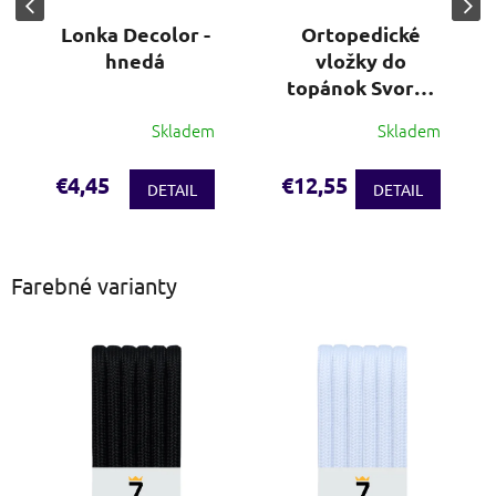
Lonka Decolor -
Ortopedické
hnedá
vložky do
topánok Svorto
(veľ. 36-48)
Skladem
Skladem
€4,45
€12,55
DETAIL
DETAIL
Farebné varianty