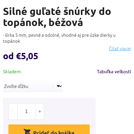
hodnotenie
Silné guľaté šnúrky do
produktu
je
topánok, béžová
0,0
z
5
- šírka 5 mm, pevné a odolné, vhodné aj pre úzke dierky u
hviezdičiek.
topánok
Čítať viacej
od
€5,05
Jednotková
Tabuľka velkostí
cena:
Pridať do košíka