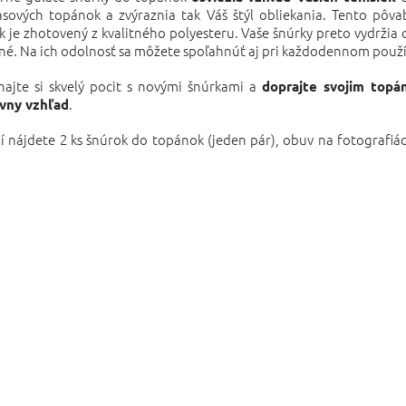
asových topánok a zvýraznia tak Váš štýl obliekania. Tento pô
 je zhotovený z kvalitného polyesteru. Vaše šnúrky preto vydržia 
né. Na ich odolnosť sa môžete spoľahnúť aj pri každodennom použí
najte si skvelý pocit s novými šnúrkami a
doprajte svojim top
.
ívny vzhľad
í nájdete 2 ks šnúrok do topánok (jeden pár), obuv na fotografiá