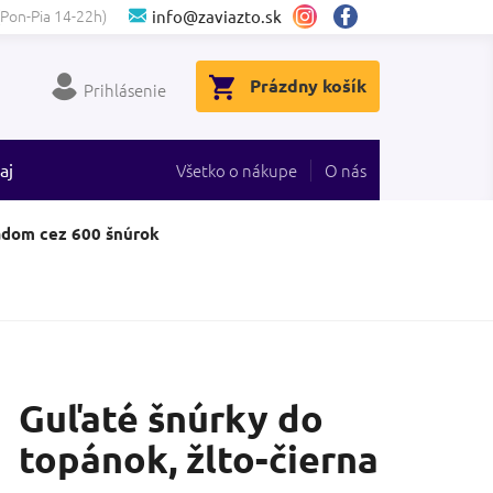
(Pon-Pia 14-22h)
info@zaviazto.sk
NÁKUPNÝ
Prázdny košík
Prihlásenie
KOŠÍK
aj
Všetko o nákupe
O nás
adom cez 600 šnúrok
Guľaté šnúrky do
topánok, žlto-čierna