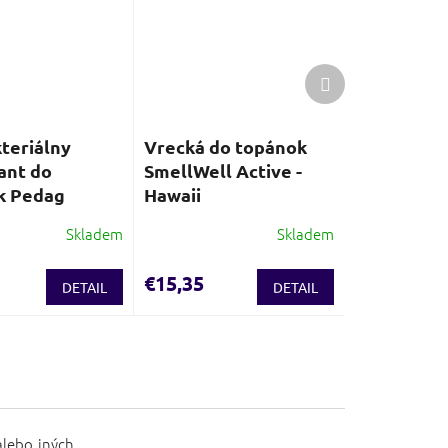
Ďalší
produkt
teriálny
Vrecká do topánok
ant do
SmellWell Active -
k Pedag
Hawaii
Skladem
Skladem
€15,35
DETAIL
DETAIL
alebo iných