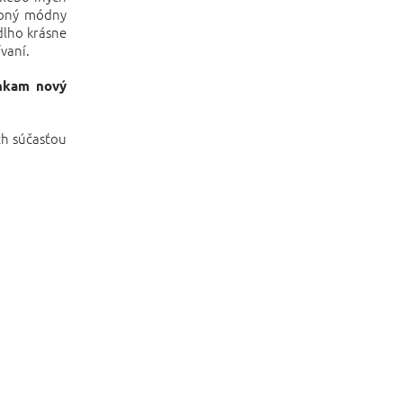
vabný módny
dlho krásne
vaní.
ánkam nový
ch súčasťou