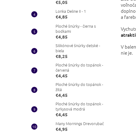
€5,05
voľnoč
doplnok
Lonka Deline II - 1
€4,85
a fareb
Ploché šnúrky - čierna s
Vychut
bodkami
atrakt
€4,85
Silikónové šnúrky detské -
V balen
biela
nie je.
€8,25
Ploché šnúrky do topánok -
červená
€4,45
Ploché šnúrky do topánok -
žltá
€4,45
Ploché šnúrky do topánok -
tyrkysová modrá
€4,45
Many Mornings Drevorubač
€4,95