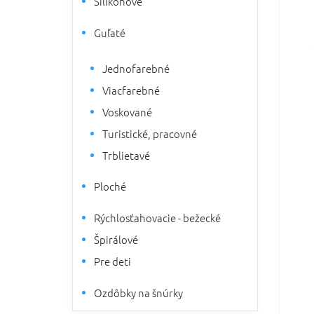
Silikónové
5
a
hviezdi
n
Guľaté
e
l
Jednofarebné
Viacfarebné
Voskované
Turistické, pracovné
Trblietavé
Ploché
Rýchlosťahovacie - bežecké
Špirálové
Pre deti
Ozdôbky na šnúrky