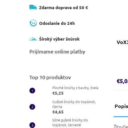
Zdarma doprava od 50 €
Odoslanie do 24h
Široký výber šnúrok
VoXX
Prijímame online platby
Top 10 produktov
€5,0
Ploché šnúrky z bavlny, biela
€5,25
Guľaté šnúrky do topánok,
Popi
čierna
€4,65
Silné guľaté šnúrky do
topánok, červené
Žlto-č