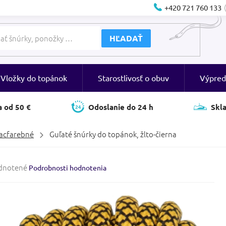
+420 721 760 133
HĽADAŤ
Vložky do topánok
Starostlivosť o obuv
Výpred
 od 50 €
Odoslanie do 24 h
Skl
acfarebné
Guľaté šnúrky do topánok, žlto-čierna
rné
dnotené
Podrobnosti hodnotenia
enie
tu