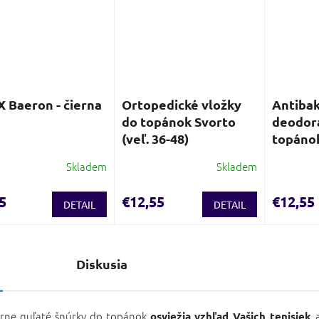
 Baeron - čierna
Ortopedické vložky
Antibak
do topánok Svorto
deodor
(veľ. 36-48)
topáno
Skladem
Skladem
5
€12,55
€12,55
DETAIL
DETAIL
s
Diskusia
ierne guľaté šnúrky do topánok
osviežia vzhľad Vašich tenisiek