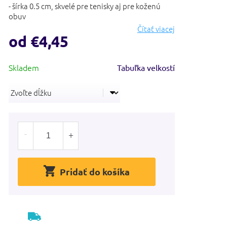
- šírka 0.5 cm, skvelé pre tenisky aj pre koženú
obuv
Čítať viacej
od
€4,45
Jednotková
Tabuľka velkostí
cena:
Pridať do košíka