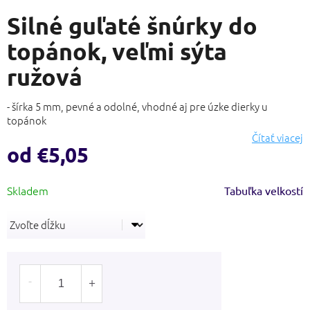
hodnotenie
Silné guľaté šnúrky do
produktu
je
topánok, veľmi sýta
0,0
z
ružová
5
hviezdičiek.
- šírka 5 mm, pevné a odolné, vhodné aj pre úzke dierky u
topánok
Čítať viacej
od
€5,05
Jednotková
Tabuľka velkostí
cena: