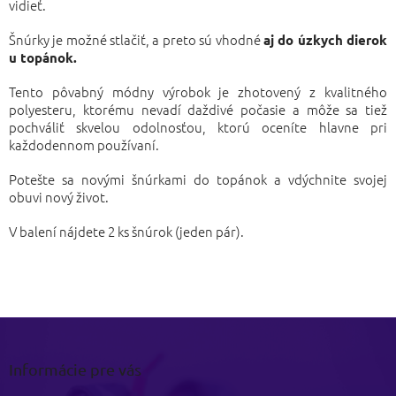
vidieť.
Šnúrky je možné stlačiť, a preto sú vhodné
aj do úzkych dierok
u topánok.
Tento pôvabný módny výrobok je zhotovený z kvalitného
polyesteru, ktorému nevadí daždivé počasie a môže sa tiež
pochváliť skvelou odolnosťou, ktorú oceníte hlavne pri
každodennom používaní.
Potešte sa novými šnúrkami do topánok a vdýchnite svojej
obuvi nový život.
V balení nájdete 2 ks šnúrok (jeden pár).
Z
á
p
Informácie pre vás
ä