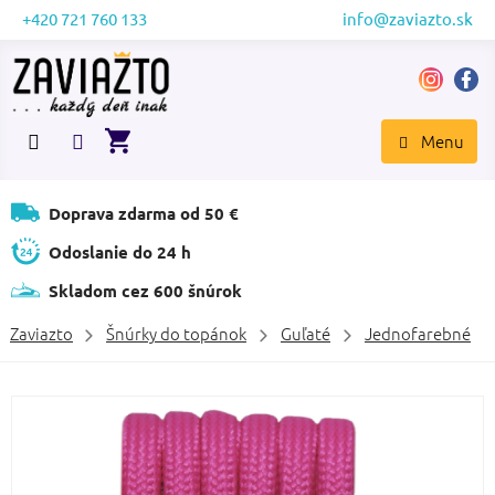
Prejsť
+420 721 760 133
info@zaviazto.sk
na
obsah
NÁKUPNÝ
KOŠÍK
Doprava zdarma od 50 €
Odoslanie do 24 h
Skladom cez 600 šnúrok
Zaviazto
Šnúrky do topánok
Guľaté
Jednofarebné