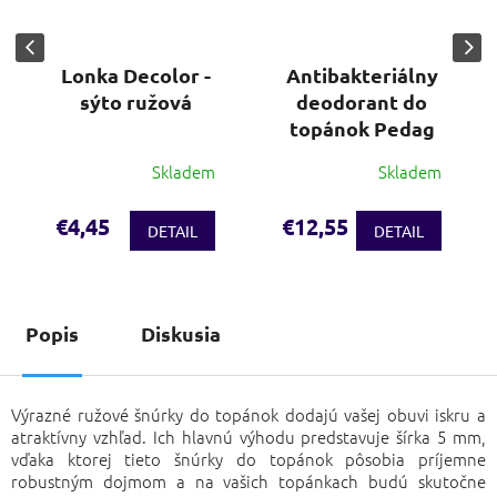
Lonka Decolor -
Antibakteriálny
sýto ružová
deodorant do
topánok Pedag
Skladem
Skladem
€4,45
€12,55
DETAIL
DETAIL
Popis
Diskusia
Výrazné ružové šnúrky do topánok dodajú vašej obuvi iskru a
atraktívny vzhľad. Ich hlavnú výhodu predstavuje šírka 5 mm,
vďaka ktorej tieto šnúrky do topánok pôsobia príjemne
robustným dojmom a na vašich topánkach budú skutočne