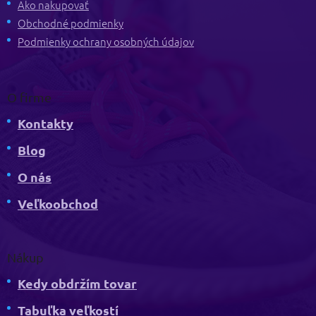
t
Ako nakupovať
i
Obchodné podmienky
e
Podmienky ochrany osobných údajov
O firme
Kontakty
Blog
O nás
Veľkoobchod
Nákup
Kedy obdržím tovar
Tabuľka veľkostí