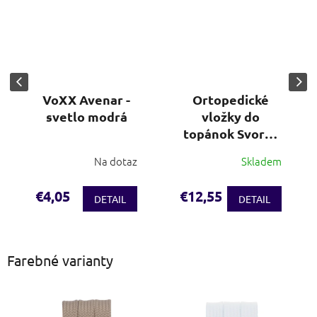
VoXX Avenar -
Ortopedické
svetlo modrá
vložky do
topánok Svorto
(veľ. 36-48)
Na dotaz
Skladem
€4,05
€12,55
DETAIL
DETAIL
Farebné varianty