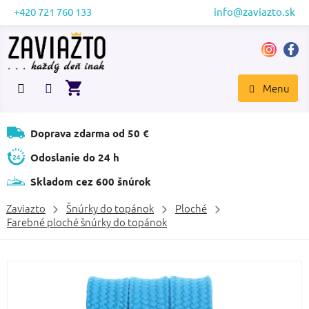
Prejsť
+420 721 760 133
info@zaviazto.sk
na
obsah
NÁKUPNÝ
KOŠÍK
Doprava zdarma od 50 €
Odoslanie do 24 h
Skladom cez 600 šnúrok
Zaviazto
Šnúrky do topánok
Ploché
Farebné ploché šnúrky do topánok