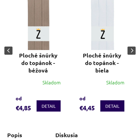
Ploché šnúrky
Ploché šnúrky
do topánok -
do topánok -
béžová
biela
Skladom
Skladom
od
od
DETAIL
DETAIL
€4,85
€4,45
Popis
Diskusia