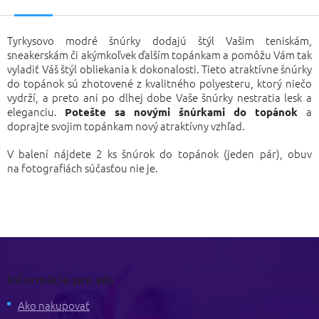
Tyrkysovo modré šnúrky dodajú štýl Vašim teniskám,
sneakerskám či akýmkoľvek ďalším topánkam a pomôžu Vám tak
vyladiť Váš štýl obliekania k dokonalosti. Tieto atraktívne šnúrky
do topánok sú zhotovené z kvalitného polyesteru, ktorý niečo
vydrží, a preto ani po dlhej dobe Vaše šnúrky nestratia lesk a
eleganciu.
a
Potešte sa novými šnúrkami do topánok
doprajte svojim topánkam nový atraktívny vzhľad.
V balení nájdete 2 ks šnúrok do topánok (jeden pár), obuv
na fotografiách súčasťou nie je.
Z
á
p
Informácie pre vás
ä
t
Ako nakupovať