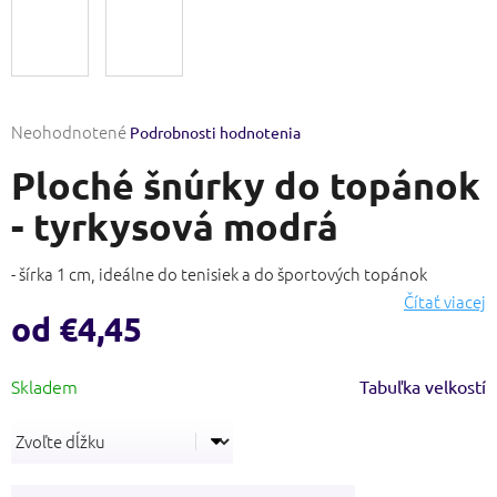
Priemerné
Neohodnotené
Podrobnosti hodnotenia
hodnotenie
Ploché šnúrky do topánok
produktu
je
- tyrkysová modrá
0,0
z
5
- šírka 1 cm, ideálne do tenisiek a do športových topánok
hviezdičiek.
Čítať viacej
od
€4,45
Jednotková
Tabuľka velkostí
cena: