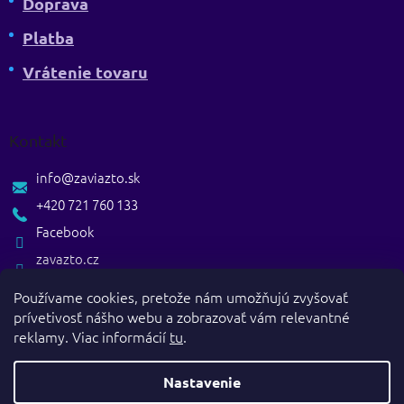
Doprava
Platba
Vrátenie tovaru
Kontakt
info
@
zaviazto.sk
+420 721 760 133
Facebook
zavazto.cz
Používame cookies, pretože nám umožňujú zvyšovať
prívetivosť nášho webu a zobrazovať vám relevantné
reklamy. Viac informácií
tu
.
Nastavenie
Vytvoril Shoptet