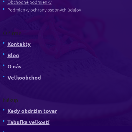
i
Obchodné podmienky
e
Podmienky ochrany osobných údajov
O firme
Kontakty
Blog
O nás
Veľkoobchod
Nákup
Kedy obdržím tovar
Tabuľka veľkostí