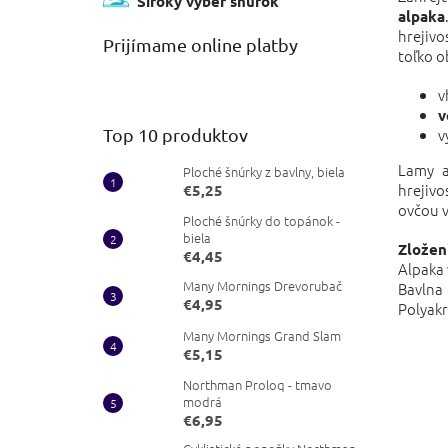
Široký výber šnúrok
alpaka
hrejiv
Prijímame online platby
toľko o
v
v
Top 10 produktov
v
Lamy a
Ploché šnúrky z bavlny, biela
hrejivo
€5,25
ovčou 
Ploché šnúrky do topánok -
biela
Zložen
€4,45
Alpaka
Many Mornings Drevorubač
Bavl
€4,95
Polya
Many Mornings Grand Slam
€5,15
Northman Proloq - tmavo
modrá
€6,95