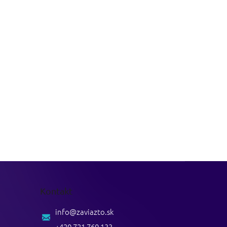
Kontakt
info
@
zaviazto.sk
+420 721 760 133