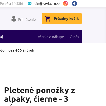
(Pon-Pia 14-22h)
info@zaviazto.sk
NÁKUPNÝ
Prázdny košík
Prihlásenie
KOŠÍK
aj
Všetko o nákupe
O nás
adom cez 600 šnúrok
Pletené ponožky z
alpaky, čierne - 3