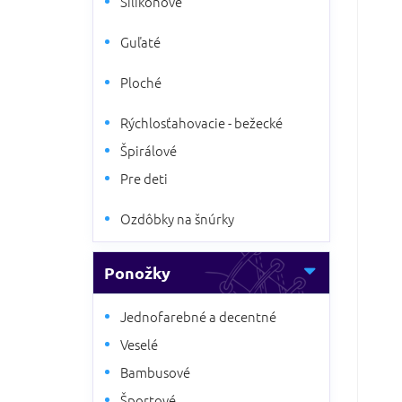
Silikónové
5
a
hviezdi
n
Guľaté
e
l
Ploché
Rýchlosťahovacie - bežecké
Špirálové
Pre deti
Ozdôbky na šnúrky
Ponožky
Jednofarebné a decentné
Veselé
Bambusové
Športové