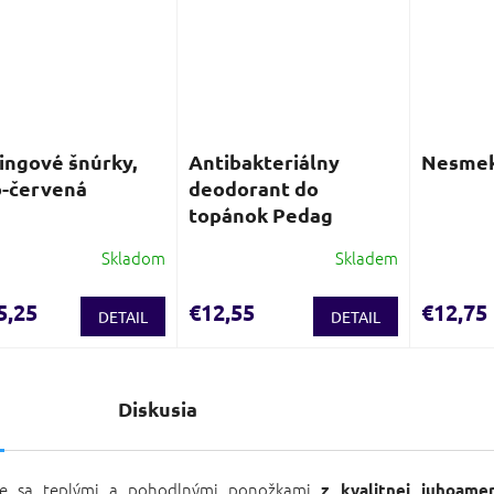
ingové šnúrky,
Antibakteriálny
Nesme
-červená
deodorant do
topánok Pedag
Skladom
Skladem
5,25
€12,55
€12,75
DETAIL
DETAIL
s
Diskusia
te sa teplými a pohodlnými ponožkami
z kvalitnej juhoamer