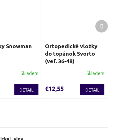
Ďalší
produkt
ky Snowman
Ortopedické vložky
do topánok Svorto
(veľ. 36-48)
Skladem
Skladem
€12,55
DETAIL
DETAIL
ickej vlny