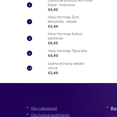
Cyklistické ponožky Northman
Etape - tmavosivá
€4,95
Many Mornings Život
leňochoda - detské
€3,40
Many Mornings Ružový
plameniak
€4,95
Many Mornings Tigria laba
€4,90
Saténové šnúrky detské -
vínová
€2,60
Z
á
p
Informácie pre vás
O fi
ä
Ko
t
Ako nakupovať
i
Obchodné podmienky