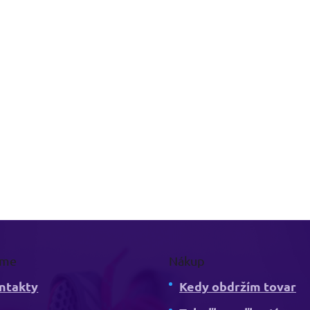
rme
Nákup
ntakty
Kedy obdržím tovar