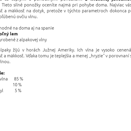
. Tieto silné ponožky oceníte najmä pri pohybe doma. Najviac vás
osť a mäkkosť na dotyk, pretože v týchto parametroch dokonca 
bľúbenú ovčiu vlnu.
hodné na doma aj na spanie
oľný lem
yrobené z alpakovej vlny
lpaky žijú v horách Južnej Ameriky. Ich vlna je vysoko cenená
sť a mäkkosť. Vďaka tomu je teplejšia a menej „hryzie“ v porovnaní 
vlnou.
ie:
 vlna 85 %
na 10 %
kryl 5 %