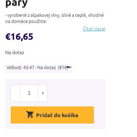
páry
- vyrobené z alpakovej vlny, silné a teplé, vhodné
na domáce použitie
Čítať viacej
€16,65
Jednotková
Na dotaz
cena:
Pridať do košíka