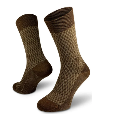
čiek.