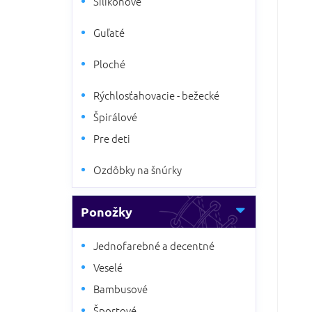
Silikónové
5
a
hviezdi
n
Guľaté
e
l
Ploché
Rýchlosťahovacie - bežecké
Špirálové
Pre deti
Ozdôbky na šnúrky
Ponožky
Jednofarebné a decentné
Veselé
Bambusové
Športové