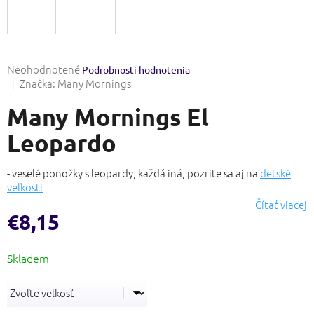
Priemerné
Neohodnotené
Podrobnosti hodnotenia
hodnotenie
Značka:
Many Mornings
produktu
Many Mornings El
je
0,0
Leopardo
z
5
hviezdičiek.
- veselé ponožky s leopardy, každá iná,
pozrite sa aj na
detské
veľkosti
Čítať viacej
€8,15
Jednotková
cena: