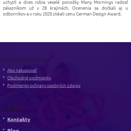
uchytil a dnes robia veselé ponožky Many Mornings radosť
zákazníkom už v 28 krajinách. Ocenenia sa dočkali aj u
odborníkov a v roku 2020 získali cenu German Design Award.
Z
á
p
Informácie pre vás
ä
t
Ako nakupovať
i
Obchodné podmienky
e
Podmienky ochrany osobných údajov
O firme
Kontakty
Blog