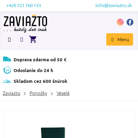
Prejsť
+420 721 760 133
info@zaviazto.sk
na
obsah
NÁKUPNÝ
KOŠÍK
Doprava zdarma od 50 €
Odoslanie do 24 h
Skladom cez 600 šnúrok
Zaviazto
Ponožky
Veselé