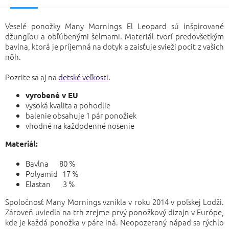
Veselé ponožky Many Mornings El Leopard sú inšpirované
džungľou a obľúbenými šelmami. Materiál tvorí predovšetkým
bavlna, ktorá je príjemná na dotyk a zaisťuje svieži pocit z vašich
nôh.
Pozrite sa aj na
detské veľkosti
.
vyrobené v EU
vysoká kvalita a pohodlie
balenie obsahuje 1 pár ponožiek
vhodné na každodenné nosenie
Materiál:
Bavlna 80 %
Polyamid 17 %
Elastan 3 %
Spoločnosť Many Mornings vznikla v roku 2014 v poľskej Lodži.
Zároveň uviedla na trh zrejme prvý ponožkový dizajn v Európe,
kde je každá ponožka v páre iná. Neopozeraný nápad sa rýchlo