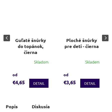
Guľaté šnúrky
Ploché šnúrky
do topánok,
pre deti - čierna
čierna
Skladom
Skladem
od
od
€4,65
€3,65
DETAIL
DETAIL
Popis
Diskusia