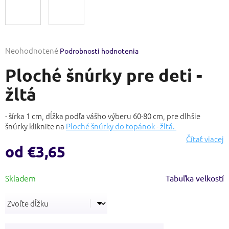
Priemerné
Neohodnotené
Podrobnosti hodnotenia
hodnotenie
Ploché šnúrky pre deti -
produktu
je
žltá
0,0
z
5
- šírka 1 cm, dĺžka podľa vášho výberu 60-80 cm, pre dlhšie
hviezdičiek.
šnúrky kliknite na
Ploché šnúrky do topánok - žltá.
Čítať viacej
od
€3,65
Jednotková
Tabuľka velkostí
cena: