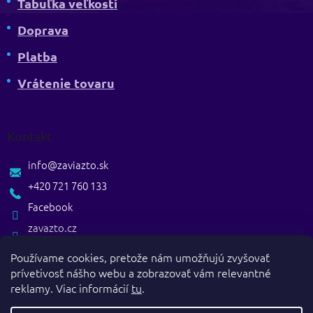
Tabuľka veľkostí
Doprava
Platba
Vrátenie tovaru
Kontakt
info
@
zaviazto.sk
+420 721 760 133
Facebook
zavazto.cz
Používame cookies, pretože nám umožňujú zvyšovať
prívetivosť nášho webu a zobrazovať vám relevantné
reklamy. Viac informácií
tu
.