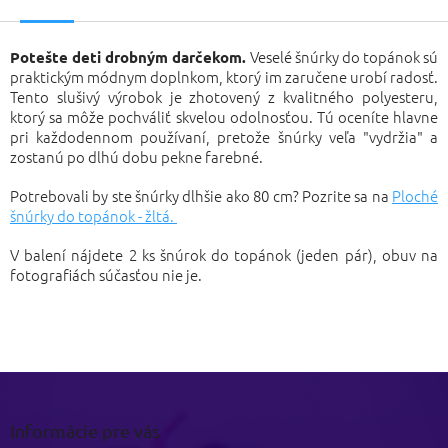
Veselé šnúrky do topánok sú
Potešte deti drobným darčekom.
praktickým módnym doplnkom, ktorý im zaručene urobí radosť.
Tento slušivý výrobok je zhotovený z kvalitného polyesteru,
ktorý sa môže pochváliť skvelou odolnosťou. Tú oceníte hlavne
pri každodennom používaní, pretože šnúrky veľa "vydržia" a
zostanú po dlhú dobu pekne farebné.
Potrebovali by ste šnúrky dlhšie ako 80 cm? Pozrite sa na
Ploché
šnúrky do topánok - žltá.
V balení nájdete 2 ks šnúrok do topánok (jeden pár), obuv na
fotografiách súčasťou nie je.
Z
á
p
Informácie pre vás
ä