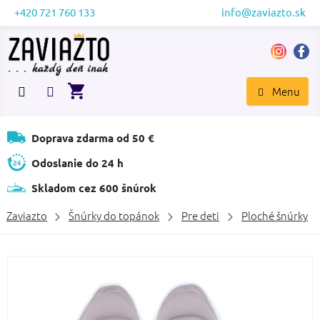
Prejsť
+420 721 760 133
info@zaviazto.sk
na
obsah
NÁKUPNÝ
KOŠÍK
Doprava zdarma od 50 €
Odoslanie do 24 h
Skladom cez 600 šnúrok
Zaviazto
Šnúrky do topánok
Pre deti
Ploché šnúrky