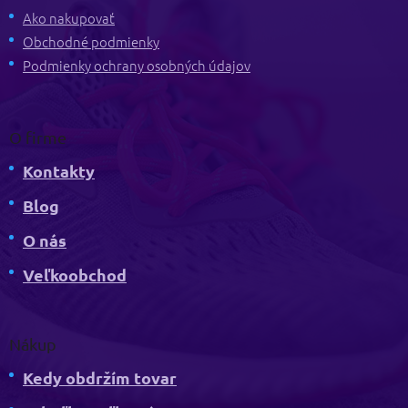
t
Ako nakupovať
i
Obchodné podmienky
e
Podmienky ochrany osobných údajov
O firme
Kontakty
Blog
O nás
Veľkoobchod
Nákup
Kedy obdržím tovar