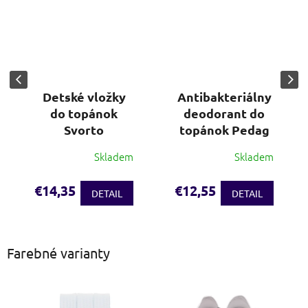
Detské vložky
Antibakteriálny
do topánok
deodorant do
Svorto
topánok Pedag
Skladem
Skladem
€14,35
€12,55
DETAIL
DETAIL
Farebné varianty