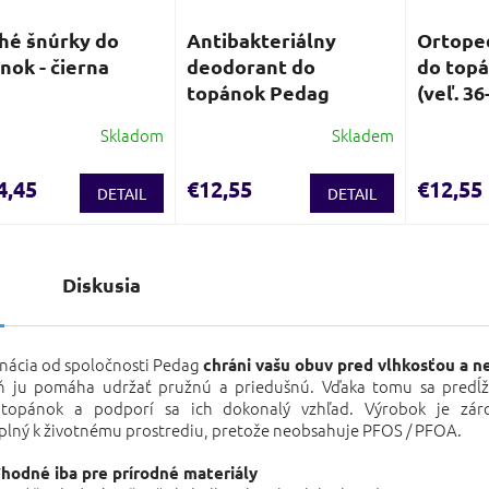
hé šnúrky do
Antibakteriálny
Ortoped
nok - čierna
deodorant do
do topá
topánok Pedag
(veľ. 36
Skladom
Skladem
4,45
€12,55
€12,55
DETAIL
DETAIL
s
Diskusia
nácia od spoločnosti Pedag
chráni vašu obuv pred vlhkosťou a n
ň ju pomáha udržať pružnú a priedušnú. Vďaka tomu sa predĺži
 topánok a podporí sa ich dokonalý vzhľad. Výrobok je zár
plný k životnému prostrediu, pretože neobsahuje PFOS / PFOA.
hodné iba pre prírodné materiály