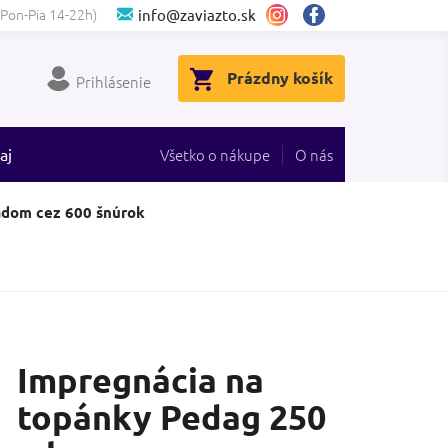
(Pon-Pia 14-22h)
info@zaviazto.sk
NÁKUPNÝ
Prázdny košík
Prihlásenie
KOŠÍK
aj
Všetko o nákupe
O nás
adom cez 600 šnúrok
Impregnácia na
topánky Pedag 250