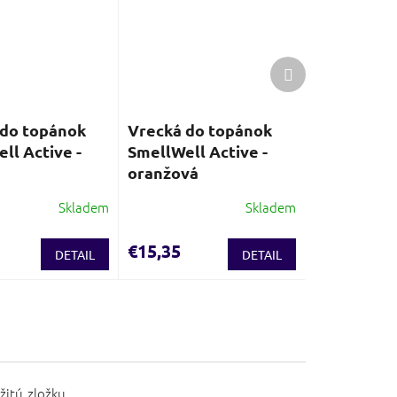
Ďalší
produkt
 do topánok
Vrecká do topánok
ll Active -
SmellWell Active -
oranžová
Skladem
Skladem
€15,35
DETAIL
DETAIL
žitú zložku