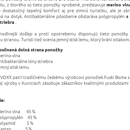
lu, z ktorého sú tieto ponožky vyrobené, predstavuje
merino vln
je dostatočný tepelný komfort aj pre zimnú turistiku, ale je zá
ná na dotyk. Antibakteriálne pôsobenie obstaráva polypropylén
s
.
striebra
hodlnejší došľap a proti opotrebeniu disponujú tieto ponožky 
 stranou. Turisti tiež ocenia jemný stisk lemu, ktorý bráni otlakom
osilnená dolná strana ponožky
erino vlna
ntibakteriálne ióny striebra
emný stisk lemu
VOXX patrí tradičnému českému výrobcovi ponožiek Fuski Boma s. r
ej výroby v Kuniciach zásobuje zákazníkov kvalitnými produktami
ie:
erino vlna 45 %
olypropylén 45 %
Polyamid 5 %
Elastan 5 %