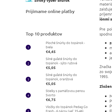
Široký výber šnúrok
materiá
zaisťu
Prijímame online platby
príjem
iónmi 
Pre po
Top 10 produktov
spodnou
Ploché šnúrky do topánok -
z
biela
m
€4,45
a
j
Silné guľaté šnúrky do
topánok - sýto ružová
Značka 
€5,05
zo svoj
Silné guľaté šnúrky do
1993.
topánok, oranžová
€5,05
Zložen
Stielky s pamäťovou penou
Svorto
M
€6,75
P
Vložky do topánok Pedag Go
Fresh - 6 párov (veľ. 35-46)