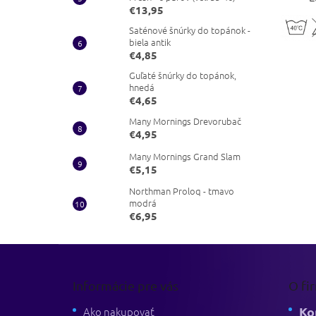
€13,95
Saténové šnúrky do topánok -
biela antik
€4,85
Guľaté šnúrky do topánok,
hnedá
€4,65
Many Mornings Drevorubač
€4,95
Many Mornings Grand Slam
€5,15
Northman Proloq - tmavo
modrá
€6,95
Z
á
p
Informácie pre vás
O fi
ä
Ko
t
Ako nakupovať