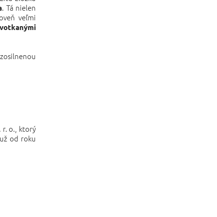
. Tá nielen
a
roveň veľmi
 votkanými
zosilnenou
.
. o., ktorý
 už od roku