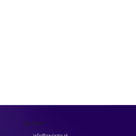
Kontakt
info
@
zaviazto.sk