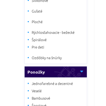
Silikónové
5
a
hviezdi
n
Guľaté
e
l
Ploché
Rýchlosťahovacie - bežecké
Špirálové
Pre deti
Ozdôbky na šnúrky
Ponožky
Jednofarebné a decentné
Veselé
Bambusové
Športové