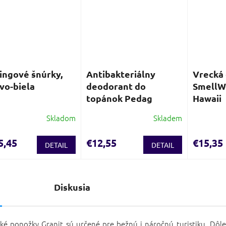
ingové šnúrky,
Antibakteriálny
Vrecká
vo-biela
deodorant do
SmellWe
topánok Pedag
Hawaii
Skladom
Skladem
5,45
€12,55
€15,35
DETAIL
DETAIL
s
Diskusia
cké ponožky Granit sú určené pre bežnú i náročnú turistiku. Dôle