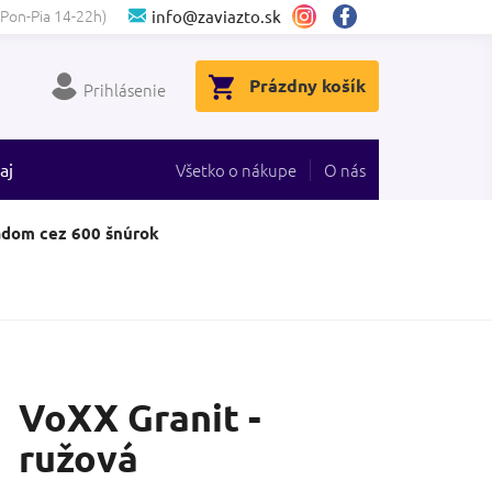
(Pon-Pia 14-22h)
info@zaviazto.sk
NÁKUPNÝ
Prázdny košík
Prihlásenie
KOŠÍK
aj
Všetko o nákupe
O nás
adom cez 600 šnúrok
VoXX Granit -
ružová