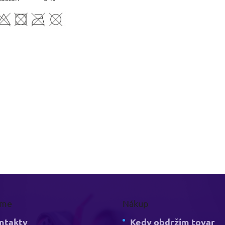
rme
Nákup
ntakty
Kedy obdržím tovar