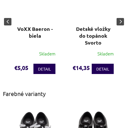
VoXX Baeron -
Detské vložky
biela
do topánok
Svorto
Skladem
Skladem
€5,05
€14,35
DETAIL
DETAIL
Farebné varianty