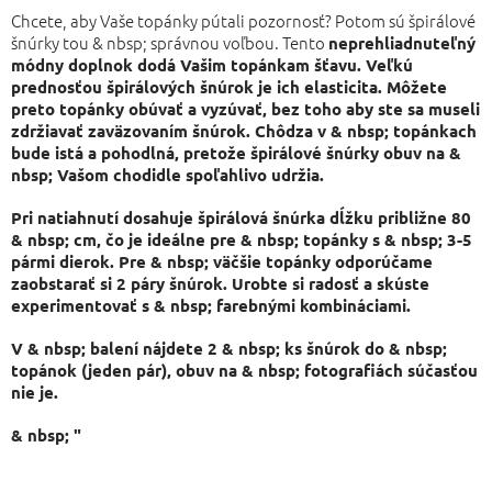
Chcete, aby Vaše topánky pútali pozornosť? Potom sú špirálové
šnúrky tou & nbsp; správnou voľbou. Tento
neprehliadnuteľný
módny doplnok
dodá Vašim topánkam šťavu. Veľkú
prednosťou špirálových šnúrok je ich elasticita. Môžete
preto topánky obúvať a vyzúvať, bez toho aby ste sa museli
zdržiavať zaväzovaním šnúrok. Chôdza v & nbsp; topánkach
bude istá a pohodlná, pretože špirálové šnúrky obuv na &
nbsp; Vašom chodidle spoľahlivo udržia.
Pri natiahnutí dosahuje špirálová šnúrka dĺžku približne 80
& nbsp; cm, čo je ideálne pre & nbsp; topánky s & nbsp; 3-5
pármi dierok. Pre & nbsp; väčšie topánky odporúčame
zaobstarať si 2 páry šnúrok.
Urobte si radosť
a skúste
experimentovať s & nbsp; farebnými kombináciami.
V & nbsp; balení nájdete 2 & nbsp; ks šnúrok do & nbsp;
topánok (jeden pár), obuv na & nbsp; fotografiách súčasťou
nie je.
& nbsp;
"