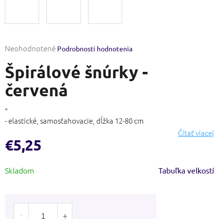
Priemerné
Neohodnotené
Podrobnosti hodnotenia
hodnotenie
Špirálové šnúrky -
produktu
je
červená
0,0
z
5
"
hviezdičiek.
- elastické, samosťahovacie, dĺžka 12-80 cm
Čítať viacej
€5,25
Jednotková
Skladom
Tabuľka velkostí
cena: