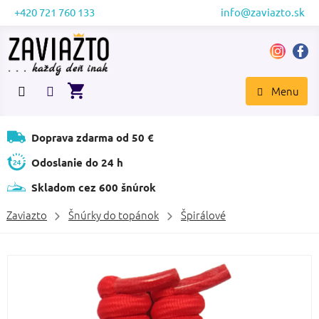
Prejsť
+420 721 760 133
info@zaviazto.sk
na
obsah
NÁKUPNÝ
KOŠÍK
Doprava zdarma od 50 €
Odoslanie do 24 h
Skladom cez 600 šnúrok
Zaviazto
Šnúrky do topánok
Špirálové