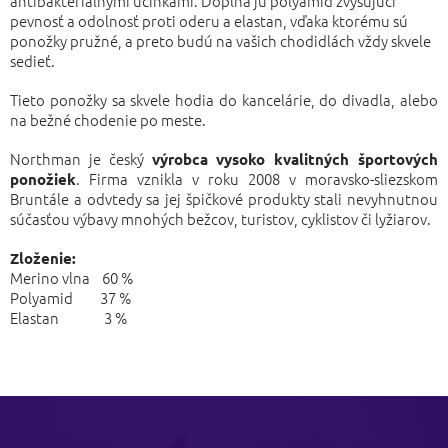
antibakteriálnymi účinkami. Dopĺňa ju polyamid zvyšujúci
pevnosť a odolnosť proti oderu a elastan, vďaka ktorému sú
ponožky pružné, a preto budú na vašich chodidlách vždy skvele
sedieť.
Tieto ponožky sa skvele hodia do kancelárie, do divadla, alebo
na bežné chodenie po meste.
Northman je český
výrobca vysoko kvalitných športových
. Firma vznikla v roku 2008 v moravsko-sliezskom
ponožiek
Bruntále a odvtedy sa jej špičkové produkty stali nevyhnutnou
súčasťou výbavy mnohých bežcov, turistov, cyklistov či lyžiarov.
Zloženie:
Merino vlna 60 %
Polyamid 37 %
Elastan 3 %
Z
á