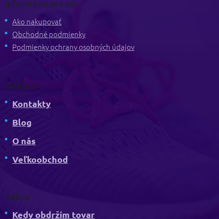
p
Informácie pre vás
ä
t
Ako nakupovať
i
Obchodné podmienky
e
Podmienky ochrany osobných údajov
O firme
Kontakty
Blog
O nás
Veľkoobchod
Nákup
Kedy obdržím tovar