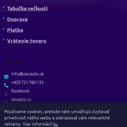
Tabuľka veľkostí
Doprava
Platba
Vrátenie tovaru
Kontakt
info
@
zaviazto.sk
+420 721 760 133
Facebook
zavazto.cz
Používame cookies, pretože nám umožňujú zvyšovať
prívetivosť nášho webu a zobrazovať vám relevantné
reklamy. Viac informácií
tu
.