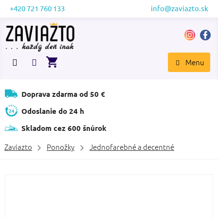
Prejsť
+420 721 760 133
info@zaviazto.sk
na
obsah
NÁKUPNÝ
KOŠÍK
Doprava zdarma od 50 €
Odoslanie do 24 h
Skladom cez 600 šnúrok
Zaviazto
Ponožky
Jednofarebné a decentné