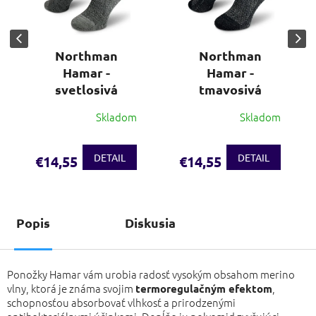
Northman
Northman
Hamar -
Hamar -
svetlosivá
tmavosivá
Skladom
Skladom
DETAIL
DETAIL
€14,55
€14,55
Popis
Diskusia
Ponožky Hamar vám urobia radosť vysokým obsahom merino
vlny, ktorá je známa svojim
,
termoregulačným efektom
schopnosťou absorbovať vlhkosť a prirodzenými