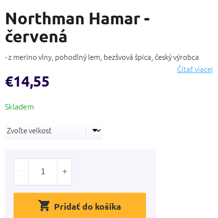
hodnotenie
Northman Hamar -
produktu
je
červená
0,0
z
5
- z merino vlny, pohodlný lem, bezšvová špica, český výrobca
hviezdičiek.
Čítať viacej
€14,55
Jednotková
cena:
Pridať do košíka