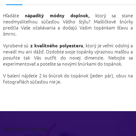
Hľadáte
ktorý sa stane
nápaditý módny doplnok,
neodmysliteľnou súčasťou Vášho štýlu? Mašličkové šnúrky
predčia Vaše očakávania a dodajú Vašim topánkam šťavu a
šmrnc.
Vyrobené sú
, ktorý je veľmi odolný a
z kvalitného polyesteru
nevadí mu ani dážď. Ozdobte svoje topánky výraznou mašľou a
posuňte tak Vás outfit do novej dimenzie. Nebojte sa
experimentovať a potešte sa novými šnúrkami do topánok.
V balení nájdete 2 ks šnúrok do topánok (jeden pár), obuv na
fotografiách súčasťou nie je.
Z
á
p
Informácie pre vás
ä