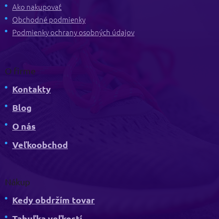
t
Ako nakupovať
i
Obchodné podmienky
e
Podmienky ochrany osobných údajov
O firme
Kontakty
Blog
O nás
Veľkoobchod
Nákup
Kedy obdržím tovar
Tabuľka veľkostí