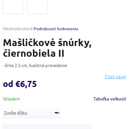
Priemerné
Neohodnotené
Podrobnosti hodnotenia
hodnotenie
Mašličkové šnúrky,
produktu
je
čiernobiela II
0,0
z
5
- šírka 2.5 cm, kvalitné prevedenie
hviezdičiek.
Čítať viacej
od
€6,75
Jednotková
Tabuľka velkostí
cena: