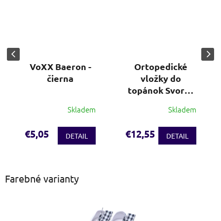
VoXX Baeron -
Ortopedické
čierna
vložky do
topánok Svorto
(veľ. 36-48)
Skladem
Skladem
€5,05
€12,55
DETAIL
DETAIL
Farebné varianty