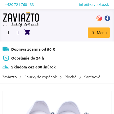
Prejsť
+420 721 760 133
info@zaviazto.sk
na
obsah
NÁKUPNÝ
KOŠÍK
Doprava zdarma od 50 €
Odoslanie do 24 h
Skladom cez 600 šnúrok
Zaviazto
Šnúrky do topánok
Ploché
Saténové