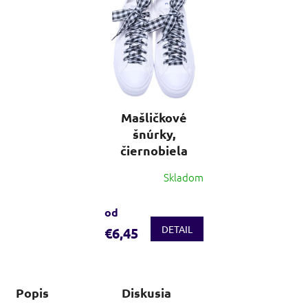
Mašličkové
šnúrky,
čiernobiela
Skladom
od
DETAIL
€6,45
Popis
Diskusia