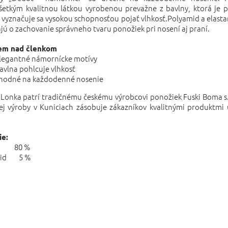
šetkým kvalitnou látkou vyrobenou prevažne z bavlny, ktorá je 
 vyznačuje sa vysokou schopnosťou pojať vlhkosť.Polyamid a elast
jú o zachovanie správneho tvaru ponožiek pri nosení aj praní.
em nad členkom
legantné námornícke motívy
avlna pohlcuje vlhkosť
hodné na každodenné nosenie
Lonka patrí tradičnému českému výrobcovi ponožiek Fuski Boma s. r
jej výroby v Kuniciach zásobuje zákazníkov kvalitnými produktmi
ie:
a 80 %
mid 5 %