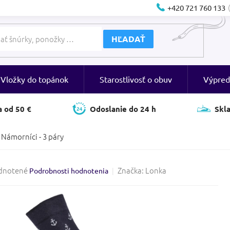
+420 721 760 133
HĽADAŤ
Vložky do topánok
Starostlivosť o obuv
Výpred
 od 50 €
Odoslanie do 24 h
Skl
Námorníci - 3 páry
rné
dnotené
Značka:
Lonka
Podrobnosti hodnotenia
enie
tu