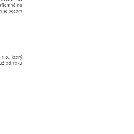
príjemná na
an sa potom
. o., ktorý
 už od roku