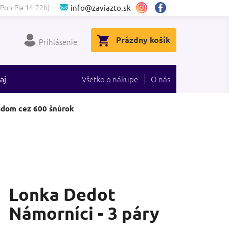
(Pon-Pia 14-22h)
info@zaviazto.sk
NÁKUPNÝ
Prázdny košík
Prihlásenie
KOŠÍK
aj
Všetko o nákupe
O nás
adom cez 600 šnúrok
Lonka Dedot
Námorníci - 3 páry