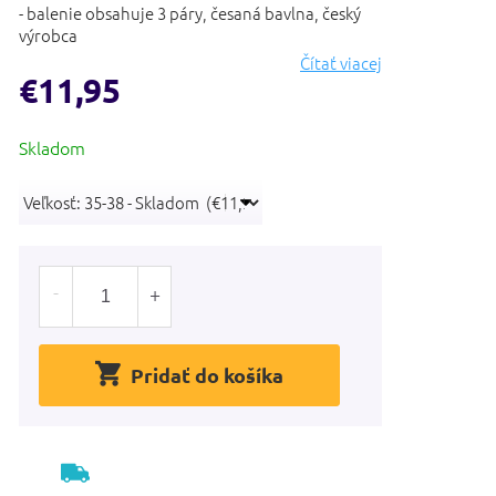
- balenie obsahuje 3 páry, česaná bavlna, český
výrobca
Čítať viacej
€11,95
Jednotková
Skladom
cena:
Pridať do košíka