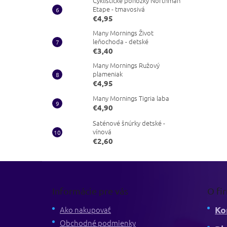
Cyklistické ponožky Northman
Etape - tmavosivá
€4,95
Many Mornings Život
leňochoda - detské
€3,40
Many Mornings Ružový
plameniak
€4,95
Many Mornings Tigria laba
€4,90
Saténové šnúrky detské -
vínová
€2,60
Z
á
p
Informácie pre vás
O fi
ä
Ko
t
Ako nakupovať
i
Obchodné podmienky