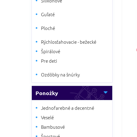
Silikónové
5
a
hviezdi
n
Guľaté
e
l
Ploché
Rýchlosťahovacie - bežecké
Špirálové
Pre deti
Ozdôbky na šnúrky
Ponožky
Jednofarebné a decentné
Veselé
Bambusové
Športové