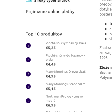
Široký výber šnúrok
predov
dotyk a
Prijímame online platby
postara
l
e
Top 10 produktov
b
v
Ploché šnúrky z bavlny, biela
Značka 
€5,25
zo svo
Ploché šnúrky do topánok -
1993.
biela
€4,45
Zložen
Many Mornings Drevorubač
Bavln
€4,95
Polya
Many Mornings Grand Slam
€5,15
Northman Proloq - tmavo
modrá
€6,95