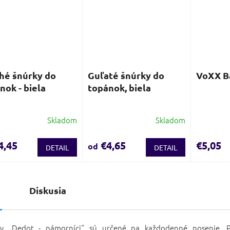
hé šnúrky do
Guľaté šnúrky do
VoXX Ba
nok - biela
topánok, biela
Skladom
Skladom
4,45
€4,65
€5,05
od
DETAIL
DETAIL
s
Diskusia
ky „Dedot -
námorníci“
sú určené na každodenné nosenie. P