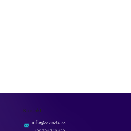
Kontakt
info
@
zaviazto.sk
+420 721 760 133