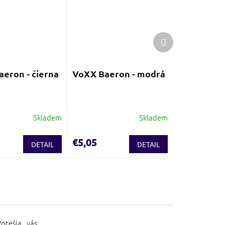
Ďalší
produkt
eron - čierna
VoXX Baeron - modrá
Skladem
Skladem
€5,05
DETAIL
DETAIL
otešia vás