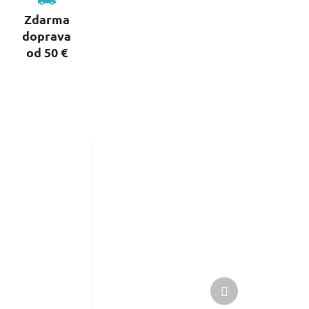
Zdarma
doprava
od 50 €
Ďalší
produkt