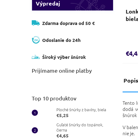
Výpredaj
Lonk
biel
Zdarma doprava od 50 €
Odoslanie do 24h
€4,4
Široký výber šnúrok
Prijímame online platby
Popi
Top 10 produktov
Tento 
dodá v
Ploché šnúrky z bavlny, biela
šnúrok 
€5,25
Guľaté šnúrky do topánok,
V balen
čierna
nie je.
€4,65