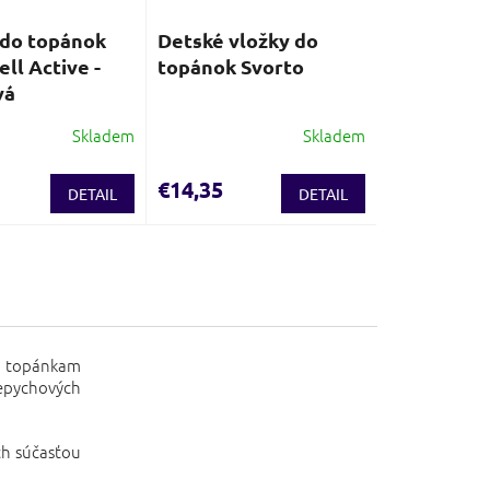
 do topánok
Detské vložky do
ll Active -
topánok Svorto
vá
Skladem
Skladem
€14,35
DETAIL
DETAIL
im topánkam
repychových
ch súčasťou