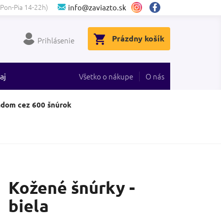
(Pon-Pia 14-22h)
info@zaviazto.sk
NÁKUPNÝ
Prázdny košík
Prihlásenie
KOŠÍK
aj
Všetko o nákupe
O nás
adom cez 600 šnúrok
Kožené šnúrky -
biela