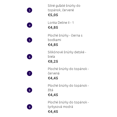
Silné guľaté šnúrky do
topánok, červené
€5,05
Lonka Deline II - 1
€4,85
Ploché šnúrky - čierna s
bodkami
€4,85
Silikónové šnúrky detské -
biela
€8,25
Ploché šnúrky do topánok -
červená
€4,45
Ploché šnúrky do topánok -
žltá
€4,45
Ploché šnúrky do topánok -
tyrkysová modrá
€4,45