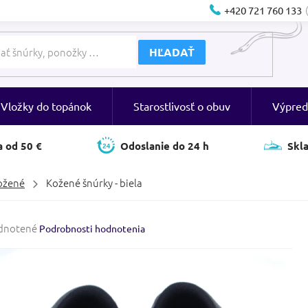
+420 721 760 133
HĽADAŤ
Vložky do topánok
Starostlivosť o obuv
Výpred
 od 50 €
Odoslanie do 24 h
Skl
ožené
Kožené šnúrky - biela
rné
dnotené
Podrobnosti hodnotenia
enie
tu