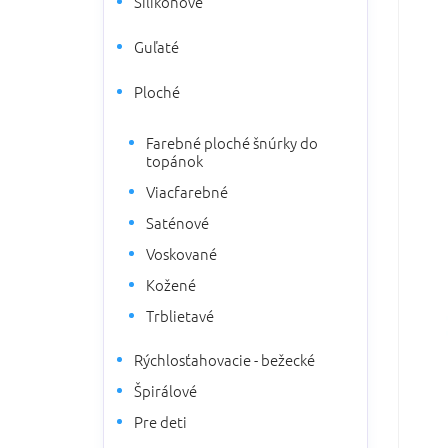
Silikónové
5
a
hviezdi
n
Guľaté
e
l
Ploché
Farebné ploché šnúrky do
topánok
Viacfarebné
Saténové
Voskované
Kožené
Trblietavé
Rýchlosťahovacie - bežecké
Špirálové
Pre deti