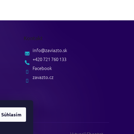
Kontakt
info
@
zaviazto.sk
+420 721 760 133
Facebook
zavazto.cz
Súhlasím
Vytvoril Shoptet