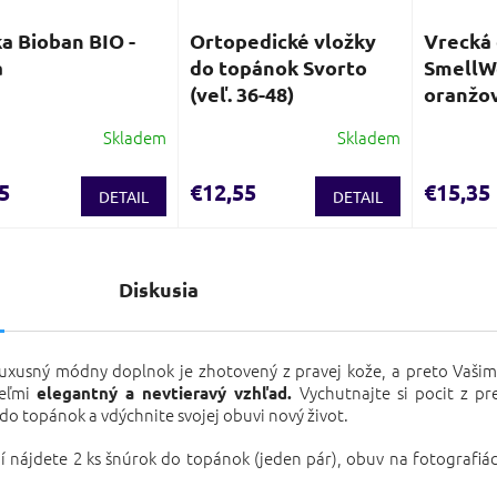
a Bioban BIO -
Ortopedické vložky
Vrecká
a
do topánok Svorto
SmellWe
(veľ. 36-48)
oranžo
Skladem
Skladem
5
€12,55
€15,35
DETAIL
DETAIL
s
Diskusia
luxusný módny doplnok je zhotovený z pravej kože, a preto Vaš
eľmi
Vychutnajte si pocit z p
elegantný a nevtieravý vzhľad.
do topánok a vdýchnite svojej obuvi nový život.
í nájdete 2 ks šnúrok do topánok (jeden pár), obuv na fotografiá