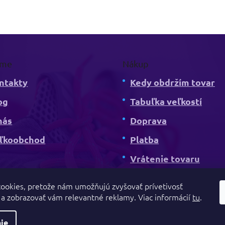
rme
Nákup
ntakty
Kedy obdržím tovar
og
Tabuľka veľkostí
nás
Doprava
ľkoobchod
Platba
Vrátenie tovaru
ookies, pretože nám umožňujú zvyšovať prívetivosť
a zobrazovať vám relevantné reklamy. Viac informácií
tu
.
ie