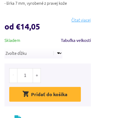
- šírka 7 mm, vyrobené z pravej kože
Čítať viacej
od
€14,05
Jednotková
Tabuľka velkostí
cena:
Pridať do košíka